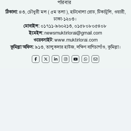
পরিবার
ঠিকানা:
৪৩, চৌধুরী মল ( ৫ম তলা ), হাটখোলা রোড, টিকাটুলি, ওয়ারী,
ঢাকা-১২০৩।
মোবাইল:
০১৭১১-৯৬০২১৩, ০১৫৮০৮০৫৪০৮
ইমেইল:
newsmuktirlorai@gmail.com
ওয়েবসাইট:
www.muktirlorai.com
কুমিল্লা অফিস:
৯১৩, তালুকদার হাউজ, দক্ষিণ বাগিচাগাঁও, কুমিল্লা।