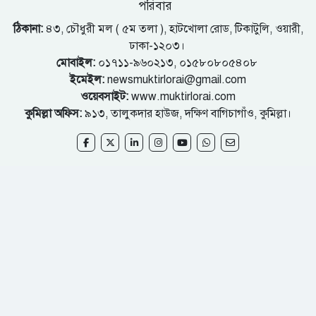
পরিবার
ঠিকানা:
৪৩, চৌধুরী মল ( ৫ম তলা ), হাটখোলা রোড, টিকাটুলি, ওয়ারী,
ঢাকা-১২০৩।
মোবাইল:
০১৭১১-৯৬০২১৩, ০১৫৮০৮০৫৪০৮
ইমেইল:
newsmuktirlorai@gmail.com
ওয়েবসাইট:
www.muktirlorai.com
কুমিল্লা অফিস:
৯১৩, তালুকদার হাউজ, দক্ষিণ বাগিচাগাঁও, কুমিল্লা।