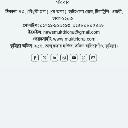
পরিবার
ঠিকানা:
৪৩, চৌধুরী মল ( ৫ম তলা ), হাটখোলা রোড, টিকাটুলি, ওয়ারী,
ঢাকা-১২০৩।
মোবাইল:
০১৭১১-৯৬০২১৩, ০১৫৮০৮০৫৪০৮
ইমেইল:
newsmuktirlorai@gmail.com
ওয়েবসাইট:
www.muktirlorai.com
কুমিল্লা অফিস:
৯১৩, তালুকদার হাউজ, দক্ষিণ বাগিচাগাঁও, কুমিল্লা।