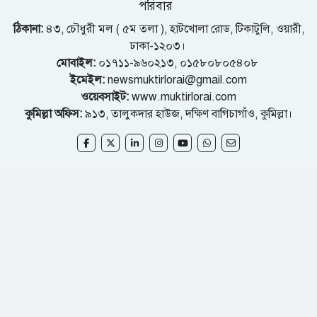
পরিবার
ঠিকানা:
৪৩, চৌধুরী মল ( ৫ম তলা ), হাটখোলা রোড, টিকাটুলি, ওয়ারী,
ঢাকা-১২০৩।
মোবাইল:
০১৭১১-৯৬০২১৩, ০১৫৮০৮০৫৪০৮
ইমেইল:
newsmuktirlorai@gmail.com
ওয়েবসাইট:
www.muktirlorai.com
কুমিল্লা অফিস:
৯১৩, তালুকদার হাউজ, দক্ষিণ বাগিচাগাঁও, কুমিল্লা।