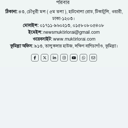
পরিবার
ঠিকানা:
৪৩, চৌধুরী মল ( ৫ম তলা ), হাটখোলা রোড, টিকাটুলি, ওয়ারী,
ঢাকা-১২০৩।
মোবাইল:
০১৭১১-৯৬০২১৩, ০১৫৮০৮০৫৪০৮
ইমেইল:
newsmuktirlorai@gmail.com
ওয়েবসাইট:
www.muktirlorai.com
কুমিল্লা অফিস:
৯১৩, তালুকদার হাউজ, দক্ষিণ বাগিচাগাঁও, কুমিল্লা।