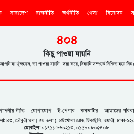
ক
সারাদেশ
রাজনীতি
অর্থনীতি
খেলা
বিনোদন
স
৪০৪
কিছু পাওয়া যায়নি
আপনি যা খুঁজছেন, তা পাওয়া যায়নি। দয়া করে, বিষয়টি সম্পর্কে নিশ্চিত হয়ে নিন
োপনীয় নীতি
যোগাযোগ
ই-পেপার
কনভার্টার
আমাদের পরিব
না:
৪৩, চৌধুরী মল ( ৫ম তলা ), হাটখোলা রোড, টিকাটুলি, ওয়ারী, ঢাকা-১
মোবাইল:
০১৭১১-৯৬০২১৩, ০১৫৮০৮০৫৪০৮