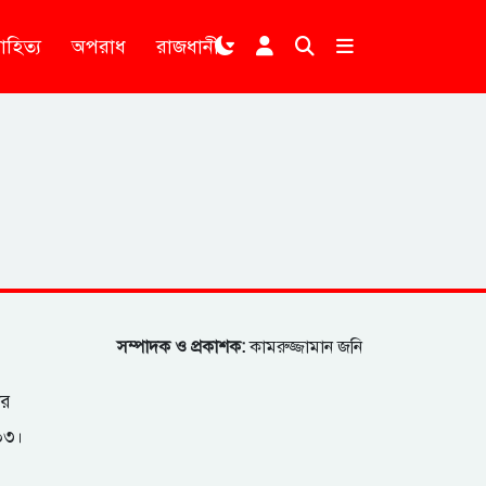
াহিত্য
অপরাধ
রাজধানী
।
সম্পাদক ও প্রকাশক:
কামরুজ্জামান জনি
ার
২০৩।