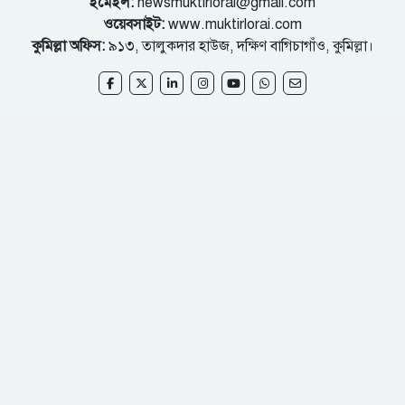
ইমেইল:
newsmuktirlorai@gmail.com
ওয়েবসাইট:
www.muktirlorai.com
কুমিল্লা অফিস:
৯১৩, তালুকদার হাউজ, দক্ষিণ বাগিচাগাঁও, কুমিল্লা।