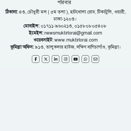
পরিবার
ঠিকানা:
৪৩, চৌধুরী মল ( ৫ম তলা ), হাটখোলা রোড, টিকাটুলি, ওয়ারী,
ঢাকা-১২০৩।
মোবাইল:
০১৭১১-৯৬০২১৩, ০১৫৮০৮০৫৪০৮
ইমেইল:
newsmuktirlorai@gmail.com
ওয়েবসাইট:
www.muktirlorai.com
কুমিল্লা অফিস:
৯১৩, তালুকদার হাউজ, দক্ষিণ বাগিচাগাঁও, কুমিল্লা।