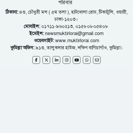
পরিবার
ঠিকানা:
৪৩, চৌধুরী মল ( ৫ম তলা ), হাটখোলা রোড, টিকাটুলি, ওয়ারী,
ঢাকা-১২০৩।
মোবাইল:
০১৭১১-৯৬০২১৩, ০১৫৮০৮০৫৪০৮
ইমেইল:
newsmuktirlorai@gmail.com
ওয়েবসাইট:
www.muktirlorai.com
কুমিল্লা অফিস:
৯১৩, তালুকদার হাউজ, দক্ষিণ বাগিচাগাঁও, কুমিল্লা।