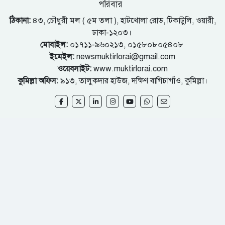
পরিবার
ঠিকানা:
৪৩, চৌধুরী মল ( ৫ম তলা ), হাটখোলা রোড, টিকাটুলি, ওয়ারী,
ঢাকা-১২০৩।
মোবাইল:
০১৭১১-৯৬০২১৩, ০১৫৮০৮০৫৪০৮
ইমেইল:
newsmuktirlorai@gmail.com
ওয়েবসাইট:
www.muktirlorai.com
কুমিল্লা অফিস:
৯১৩, তালুকদার হাউজ, দক্ষিণ বাগিচাগাঁও, কুমিল্লা।