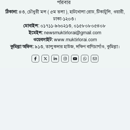
পরিবার
ঠিকানা:
৪৩, চৌধুরী মল ( ৫ম তলা ), হাটখোলা রোড, টিকাটুলি, ওয়ারী,
ঢাকা-১২০৩।
মোবাইল:
০১৭১১-৯৬০২১৩, ০১৫৮০৮০৫৪০৮
ইমেইল:
newsmuktirlorai@gmail.com
ওয়েবসাইট:
www.muktirlorai.com
কুমিল্লা অফিস:
৯১৩, তালুকদার হাউজ, দক্ষিণ বাগিচাগাঁও, কুমিল্লা।