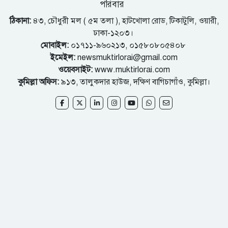
পরিবার
ঠিকানা:
৪৩, চৌধুরী মল ( ৫ম তলা ), হাটখোলা রোড, টিকাটুলি, ওয়ারী,
ঢাকা-১২০৩।
মোবাইল:
০১৭১১-৯৬০২১৩, ০১৫৮০৮০৫৪০৮
ইমেইল:
newsmuktirlorai@gmail.com
ওয়েবসাইট:
www.muktirlorai.com
কুমিল্লা অফিস:
৯১৩, তালুকদার হাউজ, দক্ষিণ বাগিচাগাঁও, কুমিল্লা।