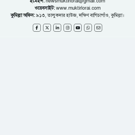
ইমেইল:
newsmuktirlorai@gmail.com
ওয়েবসাইট:
www.muktirlorai.com
কুমিল্লা অফিস:
৯১৩, তালুকদার হাউজ, দক্ষিণ বাগিচাগাঁও, কুমিল্লা।