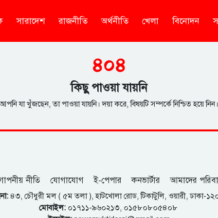
ক
সারাদেশ
রাজনীতি
অর্থনীতি
খেলা
বিনোদন
স
৪০৪
কিছু পাওয়া যায়নি
আপনি যা খুঁজছেন, তা পাওয়া যায়নি। দয়া করে, বিষয়টি সম্পর্কে নিশ্চিত হয়ে নিন
োপনীয় নীতি
যোগাযোগ
ই-পেপার
কনভার্টার
আমাদের পরিব
না:
৪৩, চৌধুরী মল ( ৫ম তলা ), হাটখোলা রোড, টিকাটুলি, ওয়ারী, ঢাকা-১
মোবাইল:
০১৭১১-৯৬০২১৩, ০১৫৮০৮০৫৪০৮