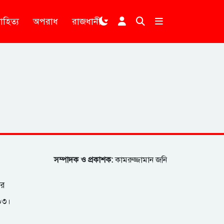
াহিত্য
অপরাধ
রাজধানী
।
সম্পাদক ও প্রকাশক:
কামরুজ্জামান জনি
ার
২০৩।