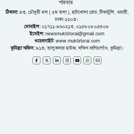
পরিবার
ঠিকানা:
৪৩, চৌধুরী মল ( ৫ম তলা ), হাটখোলা রোড, টিকাটুলি, ওয়ারী,
ঢাকা-১২০৩।
মোবাইল:
০১৭১১-৯৬০২১৩, ০১৫৮০৮০৫৪০৮
ইমেইল:
newsmuktirlorai@gmail.com
ওয়েবসাইট:
www.muktirlorai.com
কুমিল্লা অফিস:
৯১৩, তালুকদার হাউজ, দক্ষিণ বাগিচাগাঁও, কুমিল্লা।