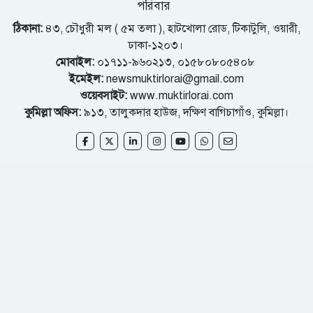
পরিবার
ঠিকানা:
৪৩, চৌধুরী মল ( ৫ম তলা ), হাটখোলা রোড, টিকাটুলি, ওয়ারী,
ঢাকা-১২০৩।
মোবাইল:
০১৭১১-৯৬০২১৩, ০১৫৮০৮০৫৪০৮
ইমেইল:
newsmuktirlorai@gmail.com
ওয়েবসাইট:
www.muktirlorai.com
কুমিল্লা অফিস:
৯১৩, তালুকদার হাউজ, দক্ষিণ বাগিচাগাঁও, কুমিল্লা।