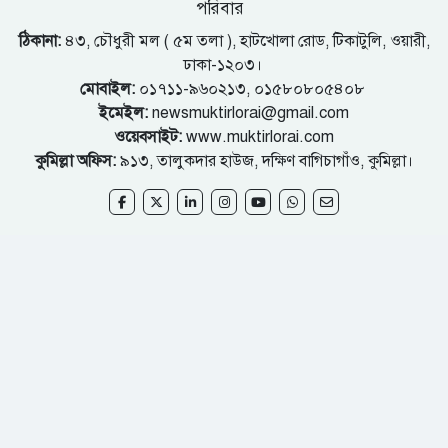
পরিবার
ঠিকানা:
৪৩, চৌধুরী মল ( ৫ম তলা ), হাটখোলা রোড, টিকাটুলি, ওয়ারী,
ঢাকা-১২০৩।
মোবাইল:
০১৭১১-৯৬০২১৩, ০১৫৮০৮০৫৪০৮
ইমেইল:
newsmuktirlorai@gmail.com
ওয়েবসাইট:
www.muktirlorai.com
কুমিল্লা অফিস:
৯১৩, তালুকদার হাউজ, দক্ষিণ বাগিচাগাঁও, কুমিল্লা।