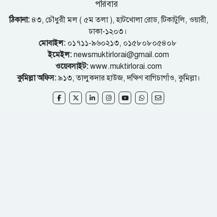
পরিবার
ঠিকানা:
৪৩, চৌধুরী মল ( ৫ম তলা ), হাটখোলা রোড, টিকাটুলি, ওয়ারী,
ঢাকা-১২০৩।
মোবাইল:
০১৭১১-৯৬০২১৩, ০১৫৮০৮০৫৪০৮
ইমেইল:
newsmuktirlorai@gmail.com
ওয়েবসাইট:
www.muktirlorai.com
কুমিল্লা অফিস:
৯১৩, তালুকদার হাউজ, দক্ষিণ বাগিচাগাঁও, কুমিল্লা।