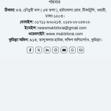
পরিবার
ঠিকানা:
৪৩, চৌধুরী মল ( ৫ম তলা ), হাটখোলা রোড, টিকাটুলি, ওয়ারী,
ঢাকা-১২০৩।
মোবাইল:
০১৭১১-৯৬০২১৩, ০১৫৮০৮০৫৪০৮
ইমেইল:
newsmuktirlorai@gmail.com
ওয়েবসাইট:
www.muktirlorai.com
কুমিল্লা অফিস:
৯১৩, তালুকদার হাউজ, দক্ষিণ বাগিচাগাঁও, কুমিল্লা।