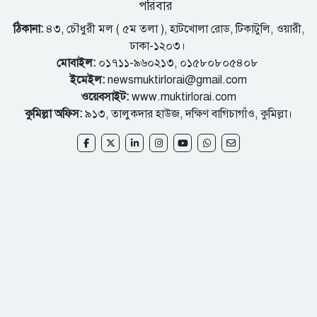
পরিবার
ঠিকানা:
৪৩, চৌধুরী মল ( ৫ম তলা ), হাটখোলা রোড, টিকাটুলি, ওয়ারী,
ঢাকা-১২০৩।
মোবাইল:
০১৭১১-৯৬০২১৩, ০১৫৮০৮০৫৪০৮
ইমেইল:
newsmuktirlorai@gmail.com
ওয়েবসাইট:
www.muktirlorai.com
কুমিল্লা অফিস:
৯১৩, তালুকদার হাউজ, দক্ষিণ বাগিচাগাঁও, কুমিল্লা।