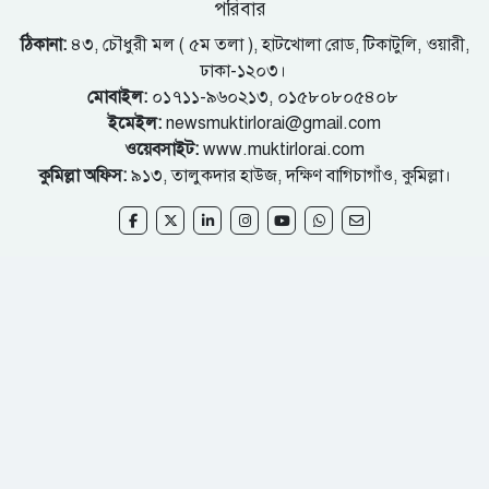
পরিবার
ঠিকানা:
৪৩, চৌধুরী মল ( ৫ম তলা ), হাটখোলা রোড, টিকাটুলি, ওয়ারী,
ঢাকা-১২০৩।
মোবাইল:
০১৭১১-৯৬০২১৩, ০১৫৮০৮০৫৪০৮
ইমেইল:
newsmuktirlorai@gmail.com
ওয়েবসাইট:
www.muktirlorai.com
কুমিল্লা অফিস:
৯১৩, তালুকদার হাউজ, দক্ষিণ বাগিচাগাঁও, কুমিল্লা।