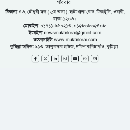
পরিবার
ঠিকানা:
৪৩, চৌধুরী মল ( ৫ম তলা ), হাটখোলা রোড, টিকাটুলি, ওয়ারী,
ঢাকা-১২০৩।
মোবাইল:
০১৭১১-৯৬০২১৩, ০১৫৮০৮০৫৪০৮
ইমেইল:
newsmuktirlorai@gmail.com
ওয়েবসাইট:
www.muktirlorai.com
কুমিল্লা অফিস:
৯১৩, তালুকদার হাউজ, দক্ষিণ বাগিচাগাঁও, কুমিল্লা।