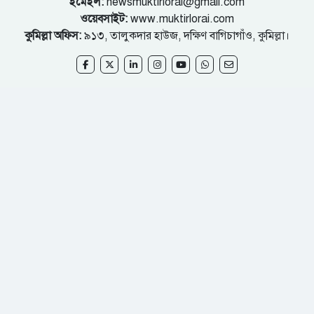
ইমেইল:
newsmuktirlorai@gmail.com
ওয়েবসাইট:
www.muktirlorai.com
কুমিল্লা অফিস:
৯১৩, তালুকদার হাউজ, দক্ষিণ বাগিচাগাঁও, কুমিল্লা।