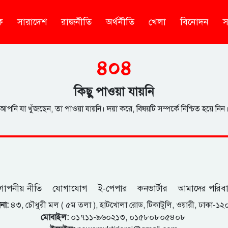
ক
সারাদেশ
রাজনীতি
অর্থনীতি
খেলা
বিনোদন
স
৪০৪
কিছু পাওয়া যায়নি
আপনি যা খুঁজছেন, তা পাওয়া যায়নি। দয়া করে, বিষয়টি সম্পর্কে নিশ্চিত হয়ে নিন
োপনীয় নীতি
যোগাযোগ
ই-পেপার
কনভার্টার
আমাদের পরিব
না:
৪৩, চৌধুরী মল ( ৫ম তলা ), হাটখোলা রোড, টিকাটুলি, ওয়ারী, ঢাকা-১
মোবাইল:
০১৭১১-৯৬০২১৩, ০১৫৮০৮০৫৪০৮