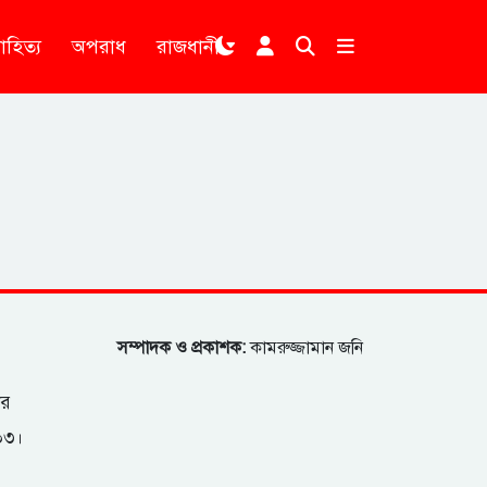
াহিত্য
অপরাধ
রাজধানী
।
সম্পাদক ও প্রকাশক:
কামরুজ্জামান জনি
ার
২০৩।