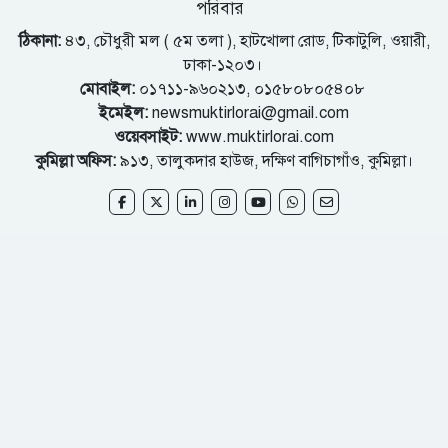
পরিবার
ঠিকানা:
৪৩, চৌধুরী মল ( ৫ম তলা ), হাটখোলা রোড, টিকাটুলি, ওয়ারী,
ঢাকা-১২০৩।
মোবাইল:
০১৭১১-৯৬০২১৩, ০১৫৮০৮০৫৪০৮
ইমেইল:
newsmuktirlorai@gmail.com
ওয়েবসাইট:
www.muktirlorai.com
কুমিল্লা অফিস:
৯১৩, তালুকদার হাউজ, দক্ষিণ বাগিচাগাঁও, কুমিল্লা।