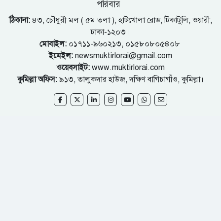
পরিবার
ঠিকানা:
৪৩, চৌধুরী মল ( ৫ম তলা ), হাটখোলা রোড, টিকাটুলি, ওয়ারী,
ঢাকা-১২০৩।
মোবাইল:
০১৭১১-৯৬০২১৩, ০১৫৮০৮০৫৪০৮
ইমেইল:
newsmuktirlorai@gmail.com
ওয়েবসাইট:
www.muktirlorai.com
কুমিল্লা অফিস:
৯১৩, তালুকদার হাউজ, দক্ষিণ বাগিচাগাঁও, কুমিল্লা।