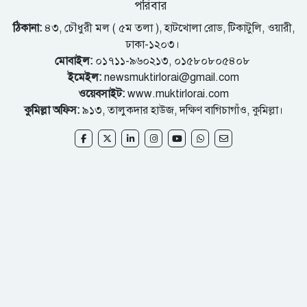
পরিবার
ঠিকানা:
৪৩, চৌধুরী মল ( ৫ম তলা ), হাটখোলা রোড, টিকাটুলি, ওয়ারী,
ঢাকা-১২০৩।
মোবাইল:
০১৭১১-৯৬০২১৩, ০১৫৮০৮০৫৪০৮
ইমেইল:
newsmuktirlorai@gmail.com
ওয়েবসাইট:
www.muktirlorai.com
কুমিল্লা অফিস:
৯১৩, তালুকদার হাউজ, দক্ষিণ বাগিচাগাঁও, কুমিল্লা।