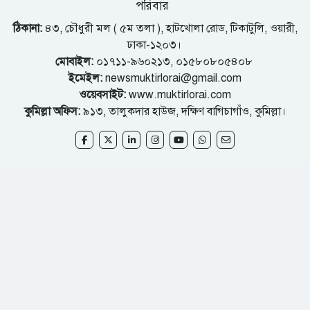
পরিবার
ঠিকানা:
৪৩, চৌধুরী মল ( ৫ম তলা ), হাটখোলা রোড, টিকাটুলি, ওয়ারী,
ঢাকা-১২০৩।
মোবাইল:
০১৭১১-৯৬০২১৩, ০১৫৮০৮০৫৪০৮
ইমেইল:
newsmuktirlorai@gmail.com
ওয়েবসাইট:
www.muktirlorai.com
কুমিল্লা অফিস:
৯১৩, তালুকদার হাউজ, দক্ষিণ বাগিচাগাঁও, কুমিল্লা।