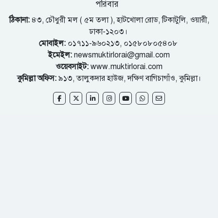
পরিবার
ঠিকানা:
৪৩, চৌধুরী মল ( ৫ম তলা ), হাটখোলা রোড, টিকাটুলি, ওয়ারী,
ঢাকা-১২০৩।
মোবাইল:
০১৭১১-৯৬০২১৩, ০১৫৮০৮০৫৪০৮
ইমেইল:
newsmuktirlorai@gmail.com
ওয়েবসাইট:
www.muktirlorai.com
কুমিল্লা অফিস:
৯১৩, তালুকদার হাউজ, দক্ষিণ বাগিচাগাঁও, কুমিল্লা।