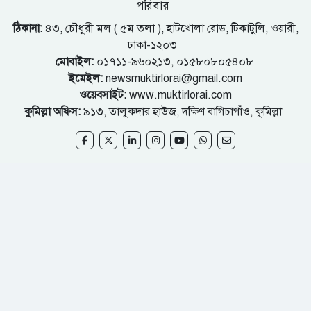
পরিবার
ঠিকানা:
৪৩, চৌধুরী মল ( ৫ম তলা ), হাটখোলা রোড, টিকাটুলি, ওয়ারী,
ঢাকা-১২০৩।
মোবাইল:
০১৭১১-৯৬০২১৩, ০১৫৮০৮০৫৪০৮
ইমেইল:
newsmuktirlorai@gmail.com
ওয়েবসাইট:
www.muktirlorai.com
কুমিল্লা অফিস:
৯১৩, তালুকদার হাউজ, দক্ষিণ বাগিচাগাঁও, কুমিল্লা।