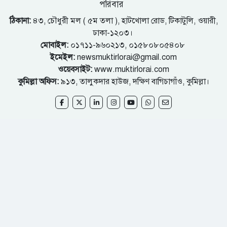
পরিবার
ঠিকানা:
৪৩, চৌধুরী মল ( ৫ম তলা ), হাটখোলা রোড, টিকাটুলি, ওয়ারী,
ঢাকা-১২০৩।
মোবাইল:
০১৭১১-৯৬০২১৩, ০১৫৮০৮০৫৪০৮
ইমেইল:
newsmuktirlorai@gmail.com
ওয়েবসাইট:
www.muktirlorai.com
কুমিল্লা অফিস:
৯১৩, তালুকদার হাউজ, দক্ষিণ বাগিচাগাঁও, কুমিল্লা।