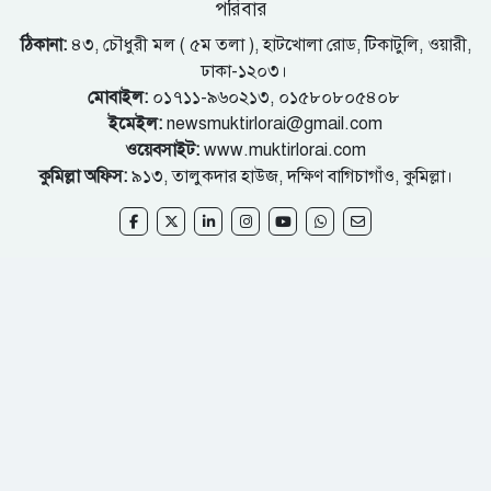
পরিবার
ঠিকানা:
৪৩, চৌধুরী মল ( ৫ম তলা ), হাটখোলা রোড, টিকাটুলি, ওয়ারী,
ঢাকা-১২০৩।
মোবাইল:
০১৭১১-৯৬০২১৩, ০১৫৮০৮০৫৪০৮
ইমেইল:
newsmuktirlorai@gmail.com
ওয়েবসাইট:
www.muktirlorai.com
কুমিল্লা অফিস:
৯১৩, তালুকদার হাউজ, দক্ষিণ বাগিচাগাঁও, কুমিল্লা।