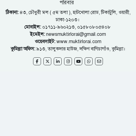
পরিবার
ঠিকানা:
৪৩, চৌধুরী মল ( ৫ম তলা ), হাটখোলা রোড, টিকাটুলি, ওয়ারী,
ঢাকা-১২০৩।
মোবাইল:
০১৭১১-৯৬০২১৩, ০১৫৮০৮০৫৪০৮
ইমেইল:
newsmuktirlorai@gmail.com
ওয়েবসাইট:
www.muktirlorai.com
কুমিল্লা অফিস:
৯১৩, তালুকদার হাউজ, দক্ষিণ বাগিচাগাঁও, কুমিল্লা।