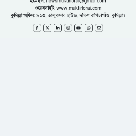
ইমেইল:
newsmuktirlorai@gmail.com
ওয়েবসাইট:
www.muktirlorai.com
কুমিল্লা অফিস:
৯১৩, তালুকদার হাউজ, দক্ষিণ বাগিচাগাঁও, কুমিল্লা।