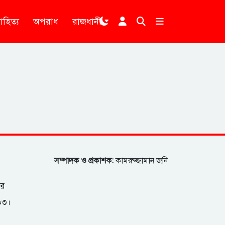
াহিত্য
অপরাধ
রাজধানী
।
সম্পাদক ও প্রকাশক:
কামরুজ্জামান জনি
ার
২০৩।