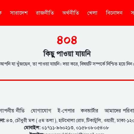
ক
সারাদেশ
রাজনীতি
অর্থনীতি
খেলা
বিনোদন
স
৪০৪
কিছু পাওয়া যায়নি
আপনি যা খুঁজছেন, তা পাওয়া যায়নি। দয়া করে, বিষয়টি সম্পর্কে নিশ্চিত হয়ে নিন
োপনীয় নীতি
যোগাযোগ
ই-পেপার
কনভার্টার
আমাদের পরিব
না:
৪৩, চৌধুরী মল ( ৫ম তলা ), হাটখোলা রোড, টিকাটুলি, ওয়ারী, ঢাকা-১
মোবাইল:
০১৭১১-৯৬০২১৩, ০১৫৮০৮০৫৪০৮