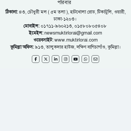
পরিবার
ঠিকানা:
৪৩, চৌধুরী মল ( ৫ম তলা ), হাটখোলা রোড, টিকাটুলি, ওয়ারী,
ঢাকা-১২০৩।
মোবাইল:
০১৭১১-৯৬০২১৩, ০১৫৮০৮০৫৪০৮
ইমেইল:
newsmuktirlorai@gmail.com
ওয়েবসাইট:
www.muktirlorai.com
কুমিল্লা অফিস:
৯১৩, তালুকদার হাউজ, দক্ষিণ বাগিচাগাঁও, কুমিল্লা।