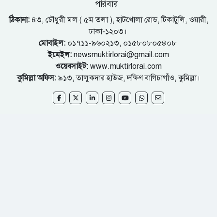
পরিবার
ঠিকানা:
৪৩, চৌধুরী মল ( ৫ম তলা ), হাটখোলা রোড, টিকাটুলি, ওয়ারী,
ঢাকা-১২০৩।
মোবাইল:
০১৭১১-৯৬০২১৩, ০১৫৮০৮০৫৪০৮
ইমেইল:
newsmuktirlorai@gmail.com
ওয়েবসাইট:
www.muktirlorai.com
কুমিল্লা অফিস:
৯১৩, তালুকদার হাউজ, দক্ষিণ বাগিচাগাঁও, কুমিল্লা।