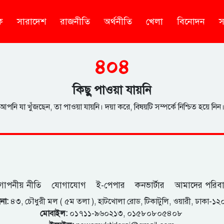
ক
সারাদেশ
রাজনীতি
অর্থনীতি
খেলা
বিনোদন
স
৪০৪
কিছু পাওয়া যায়নি
আপনি যা খুঁজছেন, তা পাওয়া যায়নি। দয়া করে, বিষয়টি সম্পর্কে নিশ্চিত হয়ে নিন
োপনীয় নীতি
যোগাযোগ
ই-পেপার
কনভার্টার
আমাদের পরিব
না:
৪৩, চৌধুরী মল ( ৫ম তলা ), হাটখোলা রোড, টিকাটুলি, ওয়ারী, ঢাকা-১
মোবাইল:
০১৭১১-৯৬০২১৩, ০১৫৮০৮০৫৪০৮