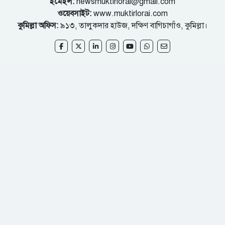
ইমেইল:
newsmuktirlorai@gmail.com
ওয়েবসাইট:
www.muktirlorai.com
কুমিল্লা অফিস:
৯১৩, তালুকদার হাউজ, দক্ষিণ বাগিচাগাঁও, কুমিল্লা।