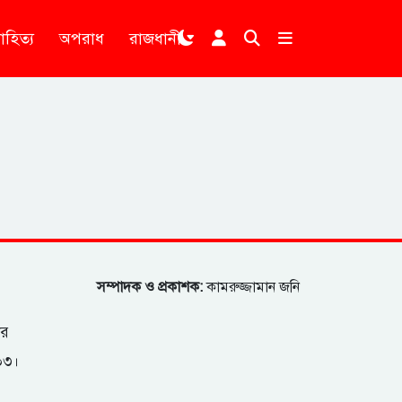
াহিত্য
অপরাধ
রাজধানী
।
সম্পাদক ও প্রকাশক:
কামরুজ্জামান জনি
ার
২০৩।