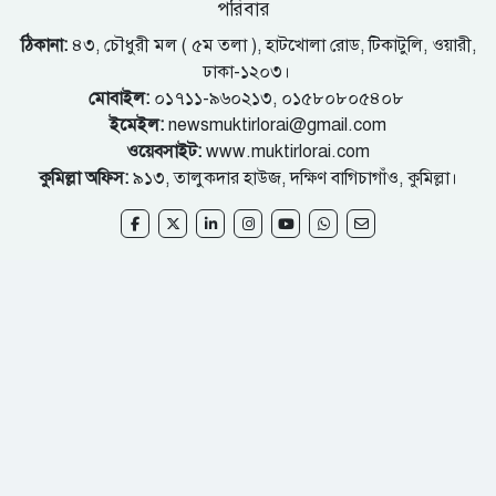
পরিবার
ঠিকানা:
৪৩, চৌধুরী মল ( ৫ম তলা ), হাটখোলা রোড, টিকাটুলি, ওয়ারী,
ঢাকা-১২০৩।
মোবাইল:
০১৭১১-৯৬০২১৩, ০১৫৮০৮০৫৪০৮
ইমেইল:
newsmuktirlorai@gmail.com
ওয়েবসাইট:
www.muktirlorai.com
কুমিল্লা অফিস:
৯১৩, তালুকদার হাউজ, দক্ষিণ বাগিচাগাঁও, কুমিল্লা।