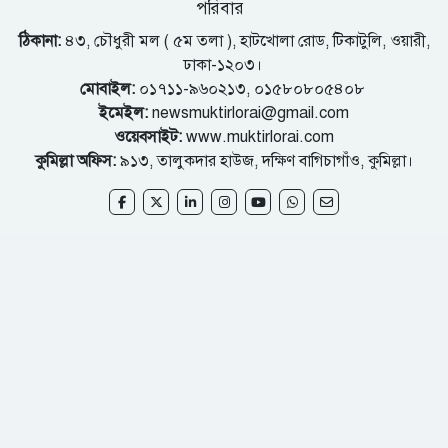
পরিবার
ঠিকানা:
৪৩, চৌধুরী মল ( ৫ম তলা ), হাটখোলা রোড, টিকাটুলি, ওয়ারী,
ঢাকা-১২০৩।
মোবাইল:
০১৭১১-৯৬০২১৩, ০১৫৮০৮০৫৪০৮
ইমেইল:
newsmuktirlorai@gmail.com
ওয়েবসাইট:
www.muktirlorai.com
কুমিল্লা অফিস:
৯১৩, তালুকদার হাউজ, দক্ষিণ বাগিচাগাঁও, কুমিল্লা।