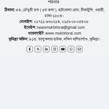
পরিবার
ঠিকানা:
৪৩, চৌধুরী মল ( ৫ম তলা ), হাটখোলা রোড, টিকাটুলি, ওয়ারী,
ঢাকা-১২০৩।
মোবাইল:
০১৭১১-৯৬০২১৩, ০১৫৮০৮০৫৪০৮
ইমেইল:
newsmuktirlorai@gmail.com
ওয়েবসাইট:
www.muktirlorai.com
কুমিল্লা অফিস:
৯১৩, তালুকদার হাউজ, দক্ষিণ বাগিচাগাঁও, কুমিল্লা।