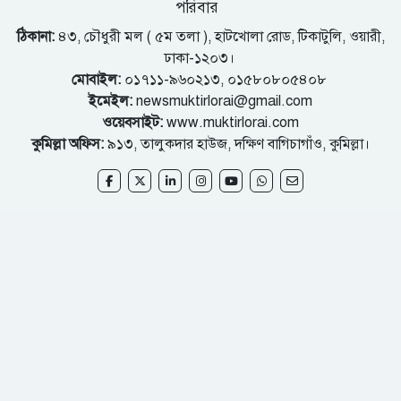
পরিবার
ঠিকানা:
৪৩, চৌধুরী মল ( ৫ম তলা ), হাটখোলা রোড, টিকাটুলি, ওয়ারী,
ঢাকা-১২০৩।
মোবাইল:
০১৭১১-৯৬০২১৩, ০১৫৮০৮০৫৪০৮
ইমেইল:
newsmuktirlorai@gmail.com
ওয়েবসাইট:
www.muktirlorai.com
কুমিল্লা অফিস:
৯১৩, তালুকদার হাউজ, দক্ষিণ বাগিচাগাঁও, কুমিল্লা।