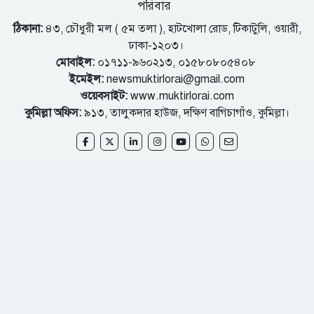
পরিবার
ঠিকানা:
৪৩, চৌধুরী মল ( ৫ম তলা ), হাটখোলা রোড, টিকাটুলি, ওয়ারী,
ঢাকা-১২০৩।
মোবাইল:
০১৭১১-৯৬০২১৩, ০১৫৮০৮০৫৪০৮
ইমেইল:
newsmuktirlorai@gmail.com
ওয়েবসাইট:
www.muktirlorai.com
কুমিল্লা অফিস:
৯১৩, তালুকদার হাউজ, দক্ষিণ বাগিচাগাঁও, কুমিল্লা।