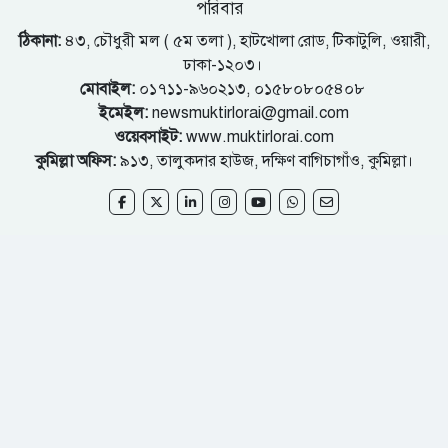
পরিবার
ঠিকানা:
৪৩, চৌধুরী মল ( ৫ম তলা ), হাটখোলা রোড, টিকাটুলি, ওয়ারী,
ঢাকা-১২০৩।
মোবাইল:
০১৭১১-৯৬০২১৩, ০১৫৮০৮০৫৪০৮
ইমেইল:
newsmuktirlorai@gmail.com
ওয়েবসাইট:
www.muktirlorai.com
কুমিল্লা অফিস:
৯১৩, তালুকদার হাউজ, দক্ষিণ বাগিচাগাঁও, কুমিল্লা।