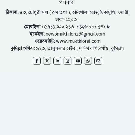
পরিবার
ঠিকানা:
৪৩, চৌধুরী মল ( ৫ম তলা ), হাটখোলা রোড, টিকাটুলি, ওয়ারী,
ঢাকা-১২০৩।
মোবাইল:
০১৭১১-৯৬০২১৩, ০১৫৮০৮০৫৪০৮
ইমেইল:
newsmuktirlorai@gmail.com
ওয়েবসাইট:
www.muktirlorai.com
কুমিল্লা অফিস:
৯১৩, তালুকদার হাউজ, দক্ষিণ বাগিচাগাঁও, কুমিল্লা।