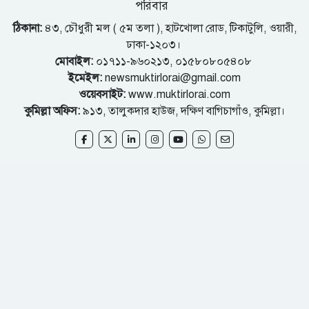
পরিবার
ঠিকানা:
৪৩, চৌধুরী মল ( ৫ম তলা ), হাটখোলা রোড, টিকাটুলি, ওয়ারী,
ঢাকা-১২০৩।
মোবাইল:
০১৭১১-৯৬০২১৩, ০১৫৮০৮০৫৪০৮
ইমেইল:
newsmuktirlorai@gmail.com
ওয়েবসাইট:
www.muktirlorai.com
কুমিল্লা অফিস:
৯১৩, তালুকদার হাউজ, দক্ষিণ বাগিচাগাঁও, কুমিল্লা।