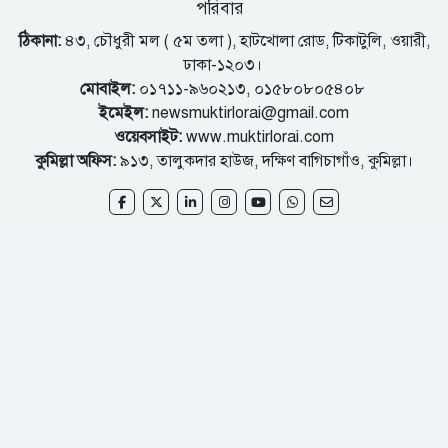
পরিবার
ঠিকানা:
৪৩, চৌধুরী মল ( ৫ম তলা ), হাটখোলা রোড, টিকাটুলি, ওয়ারী,
ঢাকা-১২০৩।
মোবাইল:
০১৭১১-৯৬০২১৩, ০১৫৮০৮০৫৪০৮
ইমেইল:
newsmuktirlorai@gmail.com
ওয়েবসাইট:
www.muktirlorai.com
কুমিল্লা অফিস:
৯১৩, তালুকদার হাউজ, দক্ষিণ বাগিচাগাঁও, কুমিল্লা।