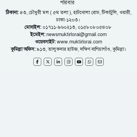
পরিবার
ঠিকানা:
৪৩, চৌধুরী মল ( ৫ম তলা ), হাটখোলা রোড, টিকাটুলি, ওয়ারী,
ঢাকা-১২০৩।
মোবাইল:
০১৭১১-৯৬০২১৩, ০১৫৮০৮০৫৪০৮
ইমেইল:
newsmuktirlorai@gmail.com
ওয়েবসাইট:
www.muktirlorai.com
কুমিল্লা অফিস:
৯১৩, তালুকদার হাউজ, দক্ষিণ বাগিচাগাঁও, কুমিল্লা।