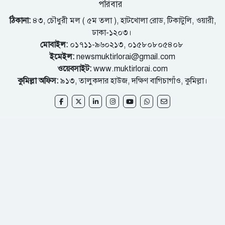
পরিবার
ঠিকানা:
৪৩, চৌধুরী মল ( ৫ম তলা ), হাটখোলা রোড, টিকাটুলি, ওয়ারী,
ঢাকা-১২০৩।
মোবাইল:
০১৭১১-৯৬০২১৩, ০১৫৮০৮০৫৪০৮
ইমেইল:
newsmuktirlorai@gmail.com
ওয়েবসাইট:
www.muktirlorai.com
কুমিল্লা অফিস:
৯১৩, তালুকদার হাউজ, দক্ষিণ বাগিচাগাঁও, কুমিল্লা।