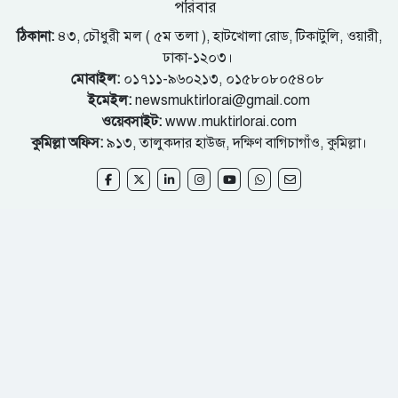
পরিবার
ঠিকানা:
৪৩, চৌধুরী মল ( ৫ম তলা ), হাটখোলা রোড, টিকাটুলি, ওয়ারী,
ঢাকা-১২০৩।
মোবাইল:
০১৭১১-৯৬০২১৩, ০১৫৮০৮০৫৪০৮
ইমেইল:
newsmuktirlorai@gmail.com
ওয়েবসাইট:
www.muktirlorai.com
কুমিল্লা অফিস:
৯১৩, তালুকদার হাউজ, দক্ষিণ বাগিচাগাঁও, কুমিল্লা।