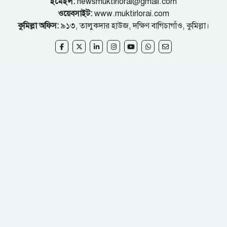
ইমেইল:
newsmuktirlorai@gmail.com
ওয়েবসাইট:
www.muktirlorai.com
কুমিল্লা অফিস:
৯১৩, তালুকদার হাউজ, দক্ষিণ বাগিচাগাঁও, কুমিল্লা।