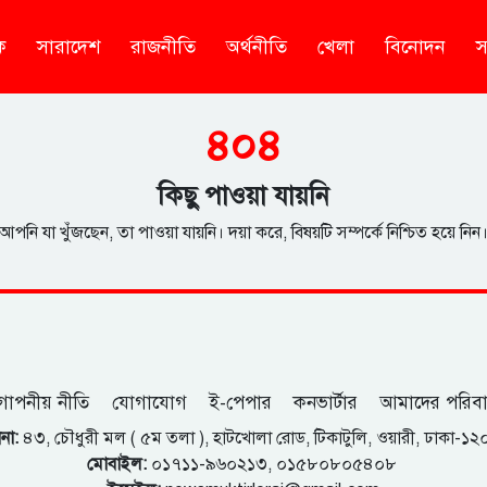
ক
সারাদেশ
রাজনীতি
অর্থনীতি
খেলা
বিনোদন
স
৪০৪
কিছু পাওয়া যায়নি
আপনি যা খুঁজছেন, তা পাওয়া যায়নি। দয়া করে, বিষয়টি সম্পর্কে নিশ্চিত হয়ে নিন
োপনীয় নীতি
যোগাযোগ
ই-পেপার
কনভার্টার
আমাদের পরিব
না:
৪৩, চৌধুরী মল ( ৫ম তলা ), হাটখোলা রোড, টিকাটুলি, ওয়ারী, ঢাকা-১
মোবাইল:
০১৭১১-৯৬০২১৩, ০১৫৮০৮০৫৪০৮