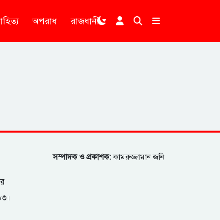
াহিত্য
অপরাধ
রাজধানী
।
সম্পাদক ও প্রকাশক:
কামরুজ্জামান জনি
ার
২০৩।