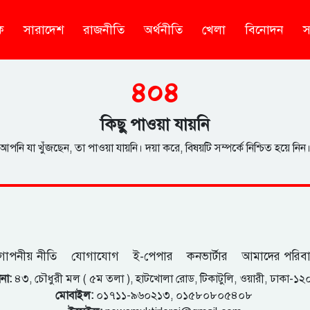
ক
সারাদেশ
রাজনীতি
অর্থনীতি
খেলা
বিনোদন
স
৪০৪
কিছু পাওয়া যায়নি
আপনি যা খুঁজছেন, তা পাওয়া যায়নি। দয়া করে, বিষয়টি সম্পর্কে নিশ্চিত হয়ে নিন
োপনীয় নীতি
যোগাযোগ
ই-পেপার
কনভার্টার
আমাদের পরিব
না:
৪৩, চৌধুরী মল ( ৫ম তলা ), হাটখোলা রোড, টিকাটুলি, ওয়ারী, ঢাকা-১
মোবাইল:
০১৭১১-৯৬০২১৩, ০১৫৮০৮০৫৪০৮