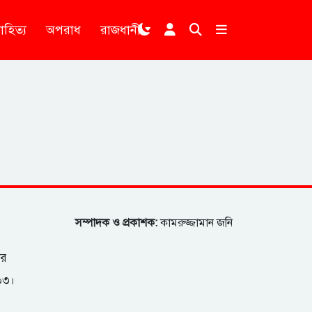
াহিত্য
অপরাধ
রাজধানী
।
সম্পাদক ও প্রকাশক:
কামরুজ্জামান জনি
ার
২০৩।