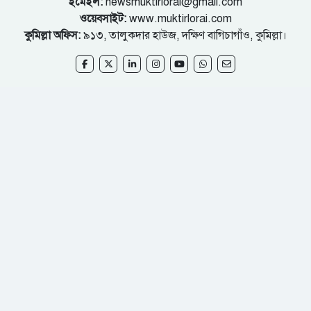
ইমেইল:
newsmuktirlorai@gmail.com
ওয়েবসাইট:
www.muktirlorai.com
কুমিল্লা অফিস:
৯১৩, তালুকদার হাউজ, দক্ষিণ বাগিচাগাঁও, কুমিল্লা।