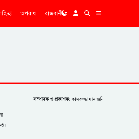
াহিত্য
অপরাধ
রাজধানী
।
সম্পাদক ও প্রকাশক:
কামরুজ্জামান জনি
ার
২০৩।