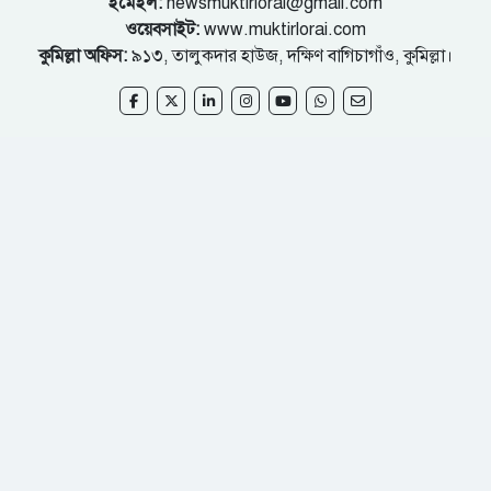
ইমেইল:
newsmuktirlorai@gmail.com
ওয়েবসাইট:
www.muktirlorai.com
কুমিল্লা অফিস:
৯১৩, তালুকদার হাউজ, দক্ষিণ বাগিচাগাঁও, কুমিল্লা।