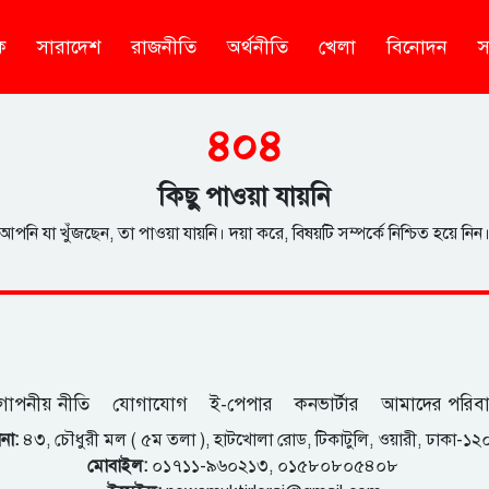
ক
সারাদেশ
রাজনীতি
অর্থনীতি
খেলা
বিনোদন
স
৪০৪
কিছু পাওয়া যায়নি
আপনি যা খুঁজছেন, তা পাওয়া যায়নি। দয়া করে, বিষয়টি সম্পর্কে নিশ্চিত হয়ে নিন
োপনীয় নীতি
যোগাযোগ
ই-পেপার
কনভার্টার
আমাদের পরিব
না:
৪৩, চৌধুরী মল ( ৫ম তলা ), হাটখোলা রোড, টিকাটুলি, ওয়ারী, ঢাকা-১
মোবাইল:
০১৭১১-৯৬০২১৩, ০১৫৮০৮০৫৪০৮