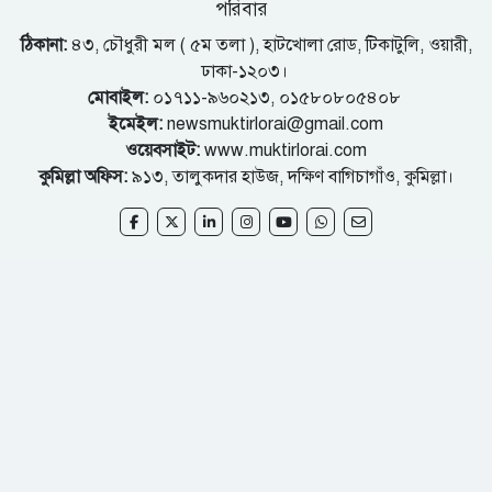
পরিবার
ঠিকানা:
৪৩, চৌধুরী মল ( ৫ম তলা ), হাটখোলা রোড, টিকাটুলি, ওয়ারী,
ঢাকা-১২০৩।
মোবাইল:
০১৭১১-৯৬০২১৩, ০১৫৮০৮০৫৪০৮
ইমেইল:
newsmuktirlorai@gmail.com
ওয়েবসাইট:
www.muktirlorai.com
কুমিল্লা অফিস:
৯১৩, তালুকদার হাউজ, দক্ষিণ বাগিচাগাঁও, কুমিল্লা।